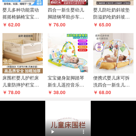
婴儿多种功能震动
四合一新生婴幼儿
婴儿防吐奶斜坡垫
摇摇椅躺椅宝宝安
脚踏钢琴助步车学
防溢奶呛奶斜坡枕
抚哄睡神器电动音
步车0-3岁女宝宝健
新生儿躺喂奶神器
￥ 62.00
￥ 76.00
￥ 65.00
乐摇摇床
身架益智玩
靠垫哺乳枕头
床围栏婴儿护栏床
宝宝健身架脚踏琴
便携式婴儿床可拆
儿童防摔护栏宝宝
新生儿遥控音乐玩
洗四合一新生儿防
床边防掉床挡婴幼
具 婴幼儿脚踏钢琴
压床中床健身架早
￥ 78.00
￥ 38.00
￥ 68.00
儿升降床挡板
架
教摇铃宝宝床