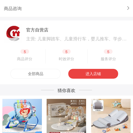
商品咨询
官方自营店
主营: 儿童脚踏车、儿童滑行车，婴儿推车、学步
车、婴儿床，儿童电动汽车、电动摩托车，体育用
品、户外用品，母婴用品、婴童用品，电子玩具、
5
5
5
益智玩具，公园设施、广场游乐，成人脚踏车、成
商品评分
时效评分
服务评分
人滑板车，二轮电动车.四轮电动车，脚踏车零配
件、电动车零配件，生产原材料、包装原材料，产
全部商品
进入店铺
品外包装、产品内包装，生产设备、五金工具，采
购加盟
猜你喜欢