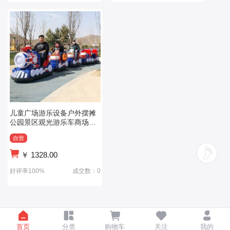
儿童广场游乐设备户外摆摊
公园景区观光游乐车商场电
动无轨小火车
自营
￥
1328.00
好评率100%
成交数：0
首页
分类
购物车
关注
我的