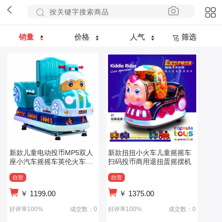
销量
价格
人气
筛选
新款儿童电动投币MP5双人
新款扭扭小火车儿童摇摇车
座小汽车摇摇车英伦火车摇
扫码投币商用退扭蛋摇摆机
摆机
自营
自营
￥
1199.00
￥
1375.00
好评率100%
成交数：0
好评率100%
成交数：0