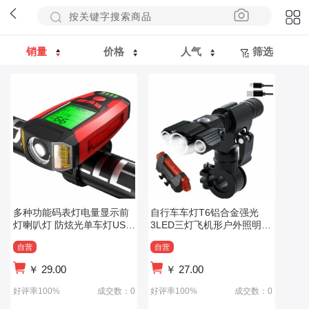
销量
价格
人气
筛选
多种功能码表灯电量显示前
自行车车灯T6铝合金强光
灯喇叭灯 防炫光单车灯USB
3LED三灯飞机形户外照明夜
骑行车灯
骑手电筒
自营
自营
￥
29.00
￥
27.00
好评率100%
成交数：0
好评率100%
成交数：0