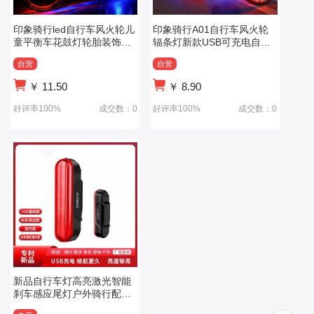
印象骑行led自行车风火轮儿
印象骑行A01自行车风火轮
童平衡车花鼓灯轮胎装饰灯
辐条灯新款USB可充电自行
骑行配件
车钢丝灯车轮灯
自营
自营
￥
11.50
￥
8.90
好评率100%
成交数：0
好评率100%
成交数：0
新品自行车灯高亮激光智能
刹车感应尾灯户外骑行配件
儿童自行车灯