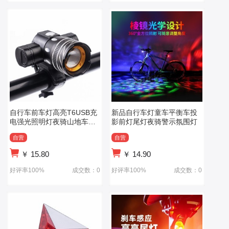
自行车前车灯高亮T6USB充
新品自行车灯童车平衡车投
电强光照明灯夜骑山地车灯
影前灯尾灯夜骑警示氛围灯
可变焦聚光灯
自营
自营
￥
15.80
￥
14.90
好评率100%
成交数：0
好评率100%
成交数：0