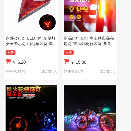
户外骑行灯 LED自行车尾灯
新品自行车灯 刹车感应高亮
安全警示灯 山地车装备 单车
尾灯 警示灯骑行装备 儿童自
用品
行车灯
自营
自营
￥
6.20
￥
19.00
好评率100%
成交数：0
好评率100%
成交数：0