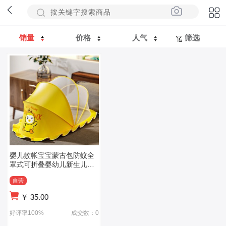
销量
价格
人气
筛选
婴儿蚊帐宝宝蒙古包防蚊全
罩式可折叠婴幼儿新生儿儿
童床无底通用
自营
￥
35.00
好评率100%
成交数：0