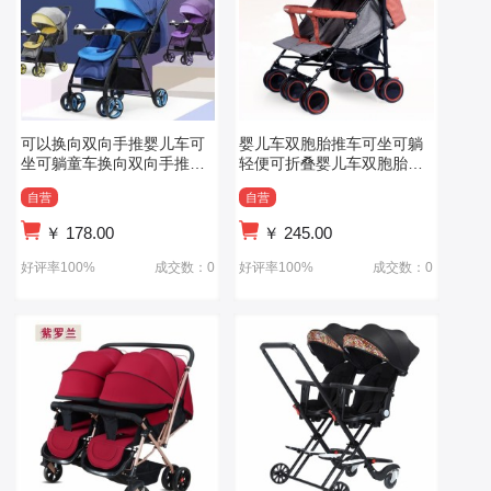
可以换向双向手推婴儿车可
婴儿车双胞胎推车可坐可躺
坐可躺童车换向双向手推婴
轻便可折叠婴儿车双胞胎推
儿车可坐可躺童车
车可坐可躺
自营
自营
￥
178.00
￥
245.00
好评率100%
成交数：0
好评率100%
成交数：0