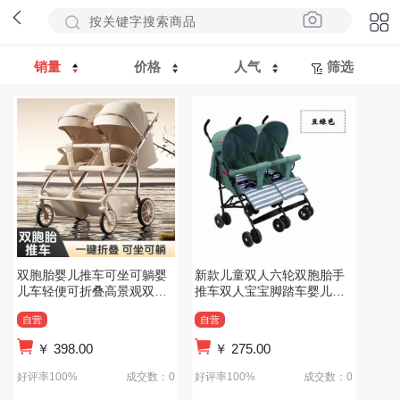
销量
价格
人气
筛选
双胞胎婴儿推车可坐可躺婴
新款儿童双人六轮双胞胎手
儿车轻便可折叠高景观双人
推车双人宝宝脚踏车婴儿轻
遛娃神器推车
便童车
自营
自营
￥
398.00
￥
275.00
好评率100%
成交数：0
好评率100%
成交数：0