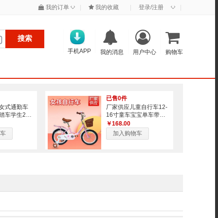
◇
◇
我的订单
|
我的收藏
|
登录/注册
|
搜索
手机APP
我的消息
用户中心
购物车
已售0件
女式通勤车
厂家供应儿童自行车12-
踏车学生24
16寸童车宝宝单车带辅
古单车
助轮公主自行车
￥168.00
车
加入购物车