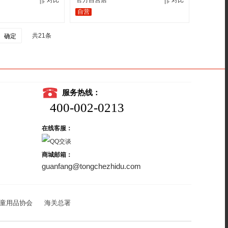
对比
官方自营店
对比
自营
共21条
确定
服务热线：
400-002-0213
在线客服：
商城邮箱：
guanfang@tongchezhidu.com
童用品协会
海关总署