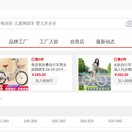
品牌工厂
工厂入驻
自营店
最新动态
已售0件
已售0件
免安装折叠自行车男女
女款自行车
孩脚踏车18-20-24寸山
成人代步脚
地变速车中小学生单车
寸26寸复
￥265.00
￥265.00
加入购物车
加入购物
>
0-240
240-300
300-360
360-420
420-480