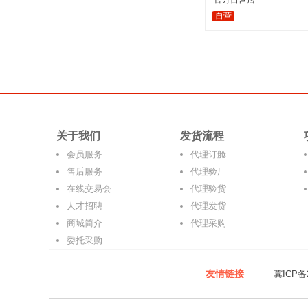
官方自营店
自营
关于我们
发货流程
会员服务
代理订舱
售后服务
代理验厂
在线交易会
代理验货
人才招聘
代理发货
商城简介
代理采购
委托采购
友情链接
冀ICP备2