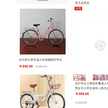
官方自营店
自营
女式复古单车成人轻便脚踏车学生变速代步车子淑女通勤自行车
￥346.00
￥369.00
自行车女士新款折叠成人
男女中小学生成年上班代
￥268.00
￥299.00