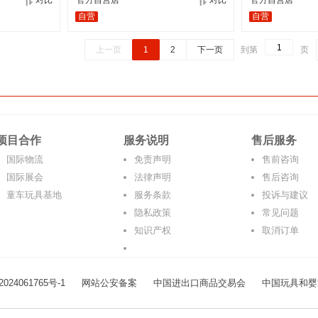
对比
官方自营店
对比
官方自营店
自营
自营
上一页
1
2
下一页
到第
页
项目合作
服务说明
售后服务
国际物流
免责声明
售前咨询
国际展会
法律声明
售后咨询
童车玩具基地
服务条款
投诉与建议
隐私政策
常见问题
知识产权
取消订单
024061765号-1
网站公安备案
中国进出口商品交易会
中国玩具和婴