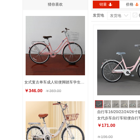
猜你喜欢
销量
价格
发货地
发货地
女式复古单车成人轻便脚踏车学生变速代步车子淑女通勤自行车
￥346.00
￥369.00
自行车16/20/22/24/26
女代步车自行车轻便自行
￥171.00
￥196.00