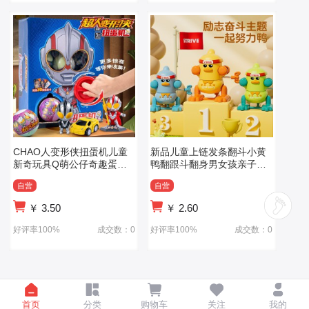
CHAO人变形侠扭蛋机儿童
新品儿童上链发条翻斗小黄
新奇玩具Q萌公仔奇趣蛋男
鸭翻跟斗翻身男女孩亲子互
孩生日礼物扭扭蛋
动发条小玩具
自营
自营
￥
3.50
￥
2.60
好评率100%
成交数：0
好评率100%
成交数：0
首页
分类
购物车
关注
我的