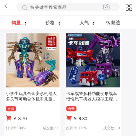
销量
价格
人气
筛选
小学生玩具合金变形机器人
卡车战警多种功能变形战车
多关节可动合体机甲儿童仿
惯性汽车机器人模型工程车
真昆虫
玩具男孩礼物
自营
自营
￥
8.70
￥
9.80
好评率100%
成交数：0
好评率100%
成交数：0