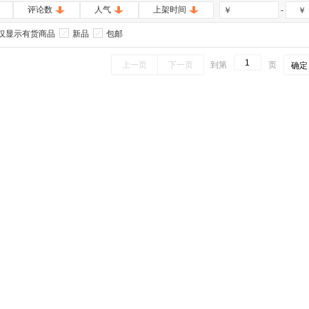
评论数
人气
上架时间
-
￥
￥
仅显示有货商品
新品
包邮
上一页
下一页
到第
页
确定