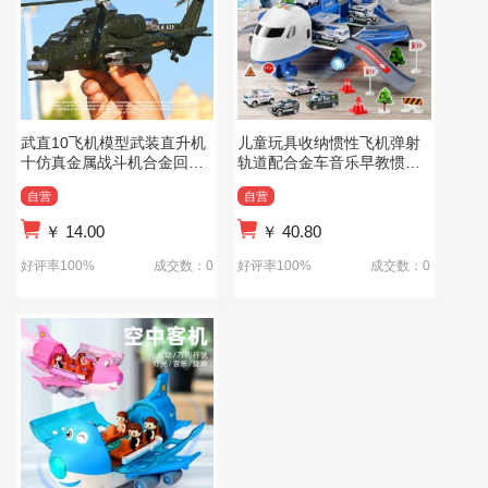
武直10飞机模型武装直升机
儿童玩具收纳惯性飞机弹射
十仿真金属战斗机合金回力
轨道配合金车音乐早教惯性
声光儿童玩具
玩具车模型
自营
自营
￥
14.00
￥
40.80
好评率100%
成交数：0
好评率100%
成交数：0