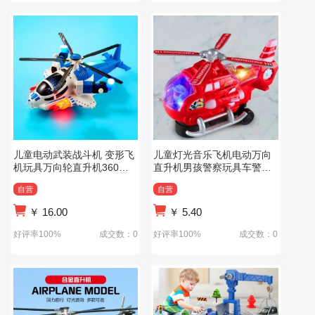
儿童电动武装战斗机 变形飞
儿童灯光音乐飞机电动万向
机玩具万向轮直升机360度
直升机男孩警察玩具车警车
旋转声光音乐
模型新年礼物
自营
自营
￥
16.00
￥
5.40
好评率100%
成交数：0
好评率100%
成交数：0