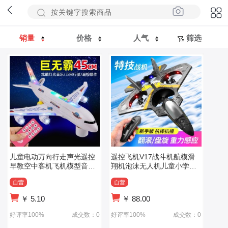
销量
价格
人气
筛选
儿童电动万向行走声光遥控
遥控飞机V17战斗机航模滑
早教空中客机飞机模型音乐
翔机泡沫无人机儿童小学生
灯光男孩玩具
男孩玩具飞机
自营
自营
￥
5.10
￥
88.00
好评率100%
成交数：0
好评率100%
成交数：0