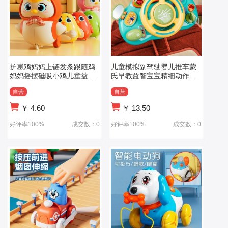
护崽鸡妈妈上链发条跟随鸡
儿童模拟副驾驶婴儿推车蒙
妈妈摇摆磁吸小鸡儿童益智
氏早教益智宝宝精细动作训
早教学爬玩具
练方向盘玩具
自营
自营
￥
4.60
￥
13.50
好评率100%
成交数：0
好评率100%
成交数：0