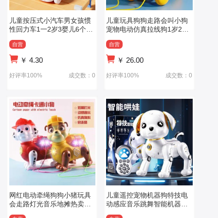
儿童按压式小汽车男女孩惯
儿童玩具狗狗走路会叫小狗
性回力车1一2岁3婴儿6个月
宠物电动仿真拉线狗1岁2女
宝宝益智玩具
宝宝婴儿男孩
自营
自营
￥
4.30
￥
26.00
好评率100%
成交数：0
好评率100%
成交数：0
网红电动牵绳狗狗小猪玩具
儿童遥控宠物机器狗特技电
会走路灯光音乐地摊热卖男
动感应音乐跳舞智能机器狗
孩礼物
生日礼物玩具