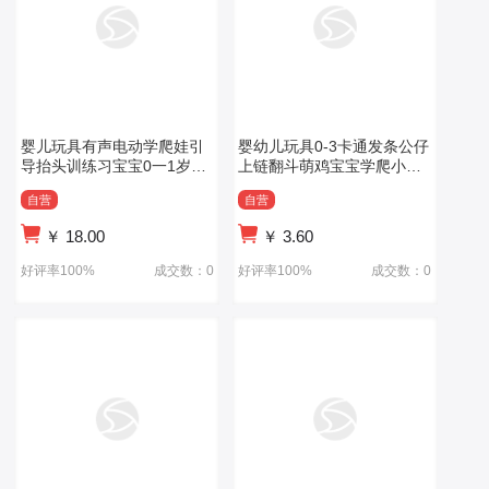
婴儿玩具有声电动学爬娃引
婴幼儿玩具0-3卡通发条公仔
导抬头训练习宝宝0一1岁益
上链翻斗萌鸡宝宝学爬小黄
智早教6个月
鸭儿童益智
自营
自营
￥
18.00
￥
3.60
好评率100%
成交数：0
好评率100%
成交数：0