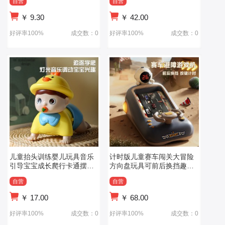
自营
自营
￥
9.30
￥
42.00
好评率100%
成交数：0
好评率100%
成交数：0
儿童抬头训练婴儿玩具音乐
计时版儿童赛车闯关大冒险
引导宝宝成长爬行卡通摆件
方向盘玩具可前后换挡趣味
电动爬行玩具
避障游戏机
自营
自营
￥
17.00
￥
68.00
好评率100%
成交数：0
好评率100%
成交数：0