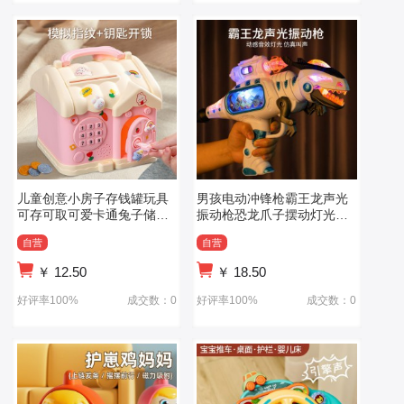
儿童创意小房子存钱罐玩具
男孩电动冲锋枪霸王龙声光
可存可取可爱卡通兔子储蓄
振动枪恐龙爪子摆动灯光影
罐生日礼物
像儿童玩具枪
自营
自营
￥
12.50
￥
18.50
好评率100%
成交数：0
好评率100%
成交数：0