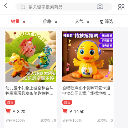
销量
价格
人气
筛选
幼儿园小礼物上链空翻奋斗
会唱歌声光小黄鸭可爱卡通
鸭宝宝玩具发条萌趣黄鸭儿
电动公仔儿童广场摆地摊的
童玩具
玩具
自营
自营
￥
3.20
￥
14.50
好评率100%
成交数：0
好评率100%
成交数：0