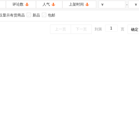
评论数
人气
上架时间
-
￥
￥
仅显示有货商品
新品
包邮
上一页
下一页
到第
页
确定