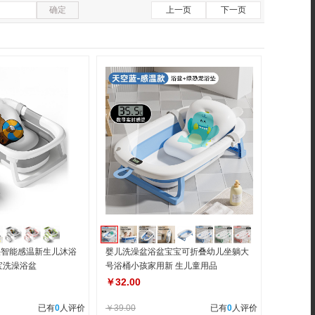
确定
上一页
下一页
叠智能感温新生儿沐浴
婴儿洗澡盆浴盆宝宝可折叠幼儿坐躺大
宝洗澡浴盆
号浴桶小孩家用新 生儿童用品
￥32.00
已有
0
人评价
￥39.00
已有
0
人评价