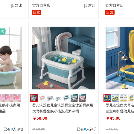
对比
官方自营店
对比
官方自营店
自营
自营
坐躺小孩家用
婴儿洗澡盆儿童洗澡桶宝宝沐浴桶家用
婴儿洗澡盆大号
用品
大号折叠坐躺小孩泡澡游泳桶
宝宝可折叠幼儿
￥58.00
￥45.00
已有
0
人评价
￥68.00
已有
0
人评价
￥50.00