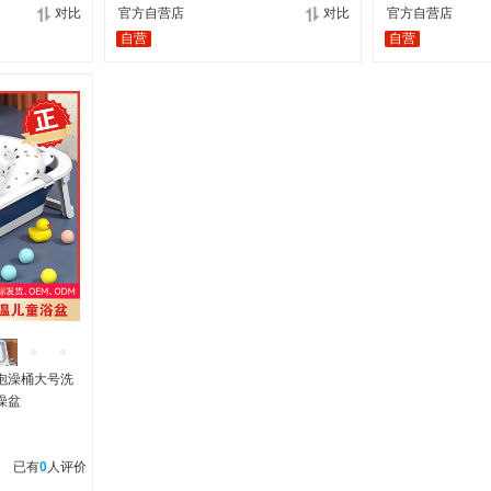
对比
官方自营店
对比
官方自营店
自营
自营
泡澡桶大号洗
澡盆
已有
0
人评价