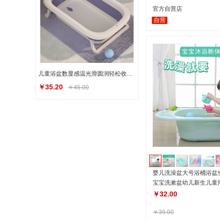
官方自营店
自营
儿童浴盆数显感温光滑圆润轻松收纳抗菌食品级材质软胶浴架
￥35.20
￥45.00
婴儿洗澡盆大号浴桶浴盆
宝宝洗漱盆幼儿新生儿童
￥32.00
￥39.00