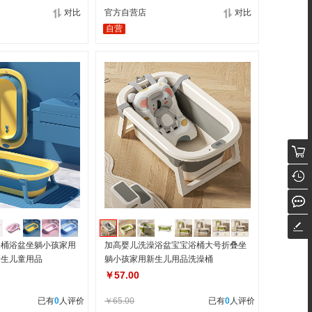
对比
官方自营店
对比
自营
浴桶浴盆坐躺小孩家用
加高婴儿洗澡浴盆宝宝浴桶大号折叠坐
新生儿童用品
躺小孩家用新生儿用品洗澡桶
￥57.00
已有
0
人评价
￥65.00
已有
0
人评价