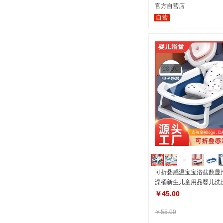
官方自营店
自营
可折叠感温宝宝浴盆数显
澡桶新生儿童用品婴儿洗
￥45.00
￥55.00