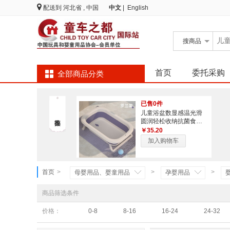
配送到
河北省 , 中国
中文
|
English
搜
商品
首页
委托采购
全部商品分类
已售0件
儿童浴盆数显感温光滑
圆润轻松收纳抗菌食品
级材质软胶浴架
￥35.20
加入购物车
首页
>
>
>
母婴用品、婴童用品
孕婴用品
商品筛选条件
价格：
0-8
8-16
16-24
24-32