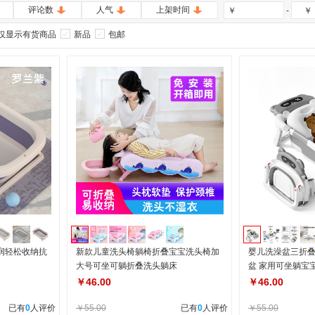
评论数
人气
上架时间
-
￥
￥
仅显示有货商品
新品
包邮
润轻松收纳抗
新款儿童洗头椅躺椅折叠宝宝洗头椅加
婴儿洗澡盆三折
大号可坐可躺折叠洗头躺床
盆 家用可坐躺宝
￥46.00
￥46.00
已有
0
人评价
￥55.00
已有
0
人评价
￥55.00