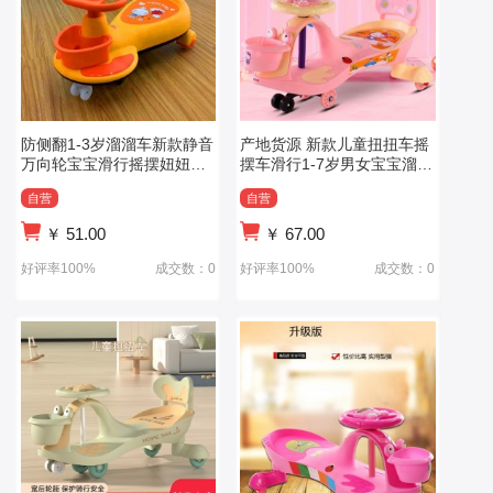
防侧翻1-3岁溜溜车新款静音
产地货源 新款儿童扭扭车摇
万向轮宝宝滑行摇摆妞妞车
摆车滑行1-7岁男女宝宝溜溜
儿童扭扭车
车
自营
自营
￥
51.00
￥
67.00
好评率100%
成交数：0
好评率100%
成交数：0