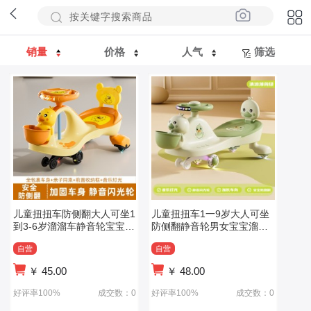
销量
价格
人气
筛选
儿童扭扭车防侧翻大人可坐1
儿童扭扭车1一9岁大人可坐
到3-6岁溜溜车静音轮宝宝摇
防侧翻静音轮男女宝宝溜溜
摆妞
车摇摆
自营
自营
￥
45.00
￥
48.00
好评率100%
成交数：0
好评率100%
成交数：0