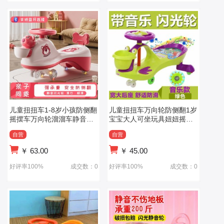
儿童扭扭车1-8岁小孩防侧翻
儿童扭扭车万向轮防侧翻1岁
摇摆车万向轮溜溜车静音轮
宝宝大人可坐玩具妞妞摇摆
小孩玩具车
滑滑溜溜车
自营
自营
￥
63.00
￥
45.00
好评率100%
成交数：0
好评率100%
成交数：0