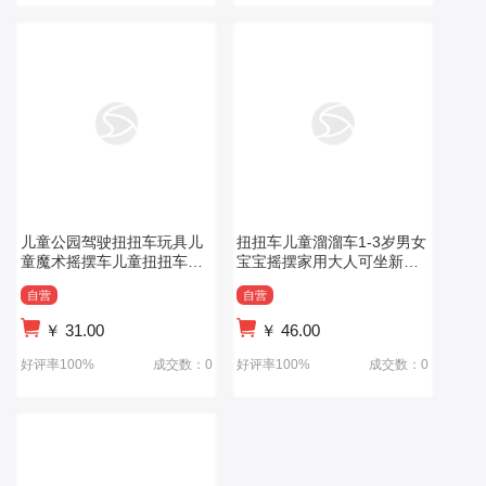
儿童公园驾驶扭扭车玩具儿
扭扭车儿童溜溜车1-3岁男女
童魔术摇摆车儿童扭扭车儿
宝宝摇摆家用大人可坐新款
童摇摆车
妞妞车
自营
自营
￥
31.00
￥
46.00
好评率100%
成交数：0
好评率100%
成交数：0