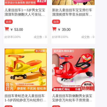
儿童扭扭车1一3岁男女宝宝
新款儿童扭扭车宝宝滑行车
溜溜车防侧翻大人可坐玩具
溜溜摇摆车带音乐妞妞车玩
车新款滑板车
具车
自营
自营
￥
53.00
￥
39.00
好评率100%
成交数：0
好评率100%
成交数：0
扭扭车青蛙恐龙儿童扭扭车
儿童扭扭车防侧翻男女孩宝
1-3岁四轮静音万向轮滑行车
宝静音万向轮车子滑滑溜溜
摇摆车
摇摆妞妞车