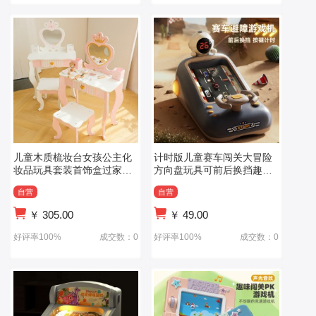
儿童木质梳妆台女孩公主化
计时版儿童赛车闯关大冒险
妆品玩具套装首饰盒过家家
方向盘玩具可前后换挡趣味
生日周岁礼物
避障游戏机
自营
自营
￥
305.00
￥
49.00
好评率100%
成交数：0
好评率100%
成交数：0