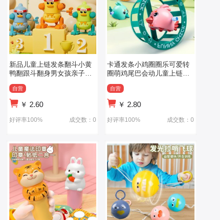
新品儿童上链发条翻斗小黄
卡通发条小鸡圈圈乐可爱转
鸭翻跟斗翻身男女孩亲子互
圈萌鸡尾巴会动儿童上链发
动发条小玩具
条玩具
自营
自营
￥
2.60
￥
2.80
好评率100%
成交数：0
好评率100%
成交数：0