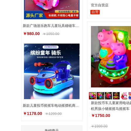
官方自营店
自营
新款广场游乐跑车儿童玩具碰碰车发光亲子双人电动公园扫码遥控车
￥980.00
￥1050.00
新款投币车儿童家用电动
新款儿童投币摇摇车电动摇摆机商用室内小孩游乐园电玩城设备
机男孩小猪摇摇马摇摇车
￥1178.00
￥1299.00
￥1750.00
￥1999.00
热销商品