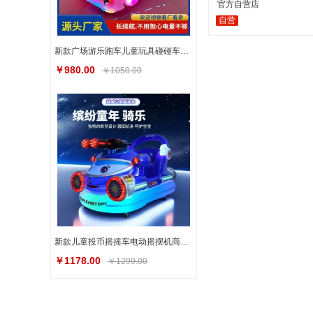
官方自营店
自营
新款广场游乐跑车儿童玩具碰碰车发光亲子双人电动公园扫码遥控车
￥980.00
￥1050.00
新款儿童投币摇摇车电动摇摆机商用室内小孩游乐园电玩城设备
￥1178.00
￥1299.00