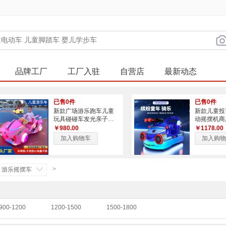
品牌工厂
工厂入驻
自营店
最新动态
已售0件
已售0件
新款广场游乐跑车儿童
新款儿童投
玩具碰碰车发光亲子双
动摇摆机商
人电动公园扫码遥控车
游乐园电玩
￥980.00
￥1178.00
加入购物车
加入购物
>
游乐摇摆车
900-1200
1200-1500
1500-1800