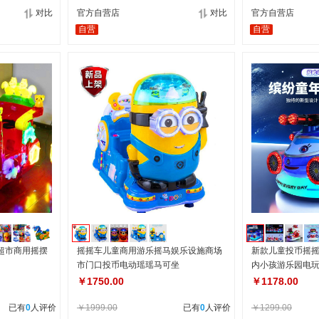
对比
官方自营店
对比
官方自营店
自营
自营
超市商用摇摆
摇摇车儿童商用游乐摇马娱乐设施商场
新款儿童投币摇
市门口投币电动瑶瑶马可坐
内小孩游乐园电
￥1750.00
￥1178.00
已有
0
人评价
￥1999.00
已有
0
人评价
￥1299.00