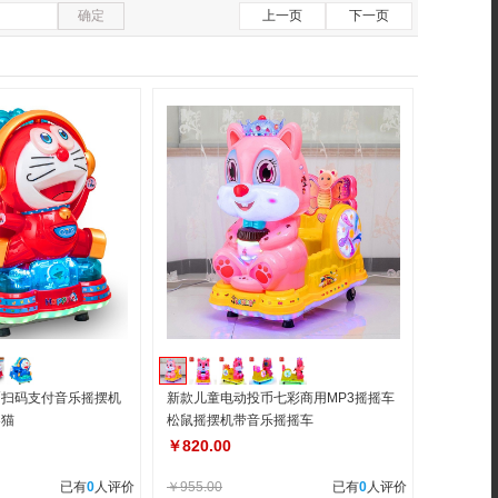
确定
上一页
下一页
币扫码支付音乐摇摆机
新款儿童电动投币七彩商用MP3摇摇车
器猫
松鼠摇摆机带音乐摇摇车
￥820.00
已有
0
人评价
￥955.00
已有
0
人评价