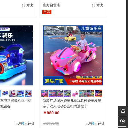
对比
官方自营店
对比
自营
摇车电动摇摆机商用室
新款广场游乐跑车儿童玩具碰碰车发光
玩城设备
亲子双人电动公园扫码遥控车
￥980.00
已有
0
人评价
￥1050.00
已有
0
人评价