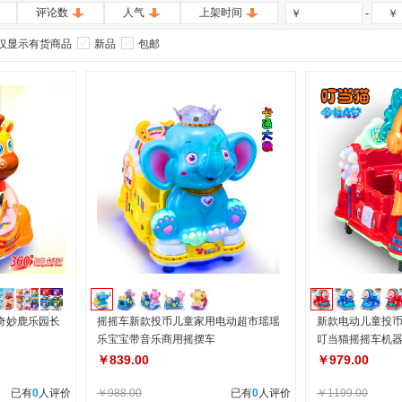
评论数
人气
上架时间
-
￥
￥
仅显示有货商品
新品
包邮
奇妙鹿乐园长
摇摇车新款投币儿童家用电动超市瑶瑶
新款电动儿童投
乐宝宝带音乐商用摇摆车
叮当猫摇摇车机
￥839.00
￥979.00
已有
0
人评价
￥988.00
已有
0
人评价
￥1199.00