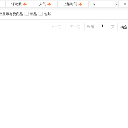
评论数
人气
上架时间
-
￥
￥
仅显示有货商品
新品
包邮
上一页
下一页
到第
页
确定