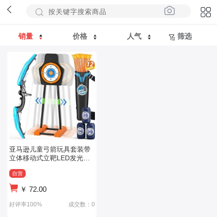
销量
价格
人气
筛选
亚马逊儿童弓箭玩具套装带
立体移动式立靶LED发光弓
吸盘箭礼
自营
￥
72.00
好评率100%
成交数：0