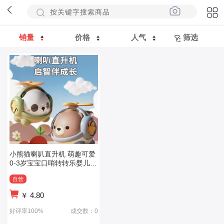
销量
价格
人气
筛选
小熊猫喇叭直升机 萌趣可爱
0-3岁宝宝口哨转转乐婴儿音
乐玩具
自营
￥
4.80
好评率100%
成交数：0