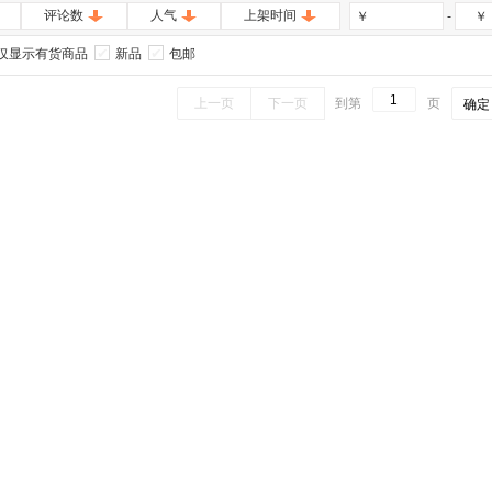
评论数
人气
上架时间
-
￥
￥
仅显示有货商品
新品
包邮
上一页
下一页
到第
页
确定