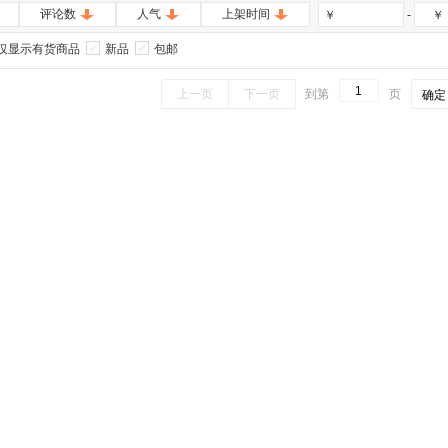
评论数
人气
上架时间
-
￥
￥
仅显示有货商品
新品
包邮
上一页
下一页
到第
页
确定