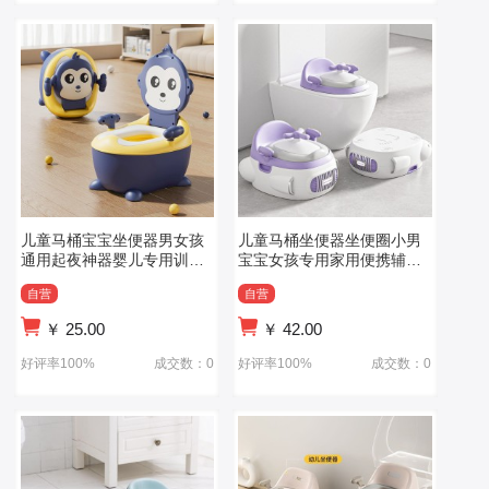
儿童马桶宝宝坐便器男女孩
儿童马桶坐便器坐便圈小男
通用起夜神器婴儿专用训练
宝宝女孩专用家用便携辅助
便盆小座便器
凳如厕所训练
自营
自营
￥
25.00
￥
42.00
好评率100%
成交数：0
好评率100%
成交数：0