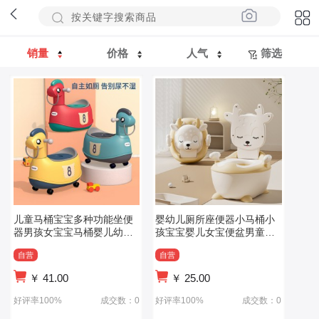
销量
价格
人气
筛选
儿童马桶宝宝多种功能坐便
婴幼儿厕所座便器小马桶小
器男孩女宝宝马桶婴儿幼儿
孩宝宝婴儿女宝便盆男童凳
便盆尿盆万向轮
子儿童坐便器
自营
自营
￥
41.00
￥
25.00
好评率100%
成交数：0
好评率100%
成交数：0