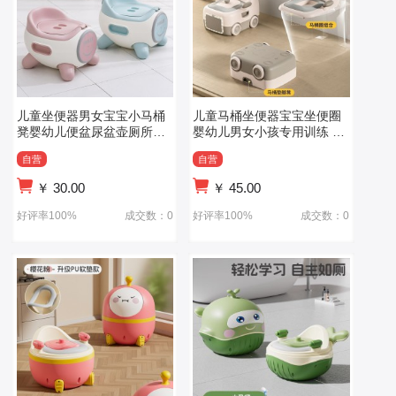
儿童坐便器男女宝宝小马桶
儿童马桶坐便器宝宝坐便圈
凳婴幼儿便盆尿盆壶厕所专
婴幼儿男女小孩专用训练 座
用神器
便器
自营
自营
￥
30.00
￥
45.00
好评率100%
成交数：0
好评率100%
成交数：0