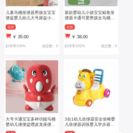
儿童马桶坐便器男孩女宝宝
新款婴幼儿小孩宝宝鲸鱼坐
便盆婴儿幼儿大号尿盆小孩
便器卡通可爱男孩女马桶圈
尿桶厕所神器
便盆厕所家用
自营
自营
￥
35.00
￥
38.00
好评率100%
成交数：0
好评率100%
成交数：0
大号卡通宝宝多种功能马桶
3合1幼儿坐便器安全坐椅婴
婴幼儿便便盆嘿皮龙座便器
儿坐便器训练婴儿学步器玩
男女宝宝尿桶
具带音乐灯