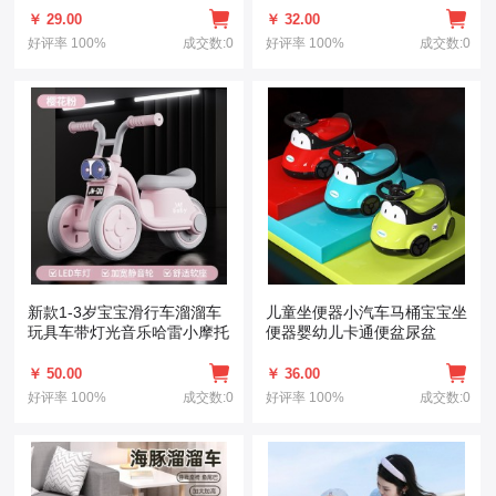
￥ 29.00
￥ 32.00
好评率
100%
成交数:0
好评率
100%
成交数:0
新款1-3岁宝宝滑行车溜溜车
儿童坐便器小汽车马桶宝宝坐
玩具车带灯光音乐哈雷小摩托
便器婴幼儿卡通便盆尿盆
￥ 50.00
￥ 36.00
好评率
100%
成交数:0
好评率
100%
成交数:0