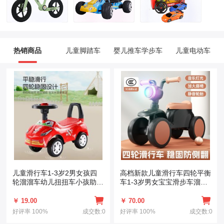
热销商品
儿童脚踏车
婴儿推车学步车
儿童电动车
儿童滑行车1-3岁2男女孩四
高档新款儿童滑行车四轮平衡
轮溜溜车幼儿扭扭车小孩助步
车1-3岁男女宝宝滑步车溜溜
车滑学步车
车带灯光
￥ 19.00
￥ 70.00
好评率
100%
成交数:0
好评率
100%
成交数:0