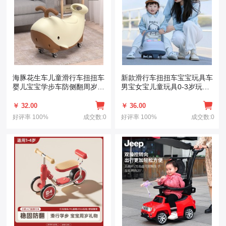
海豚花生车儿童滑行车扭扭车
新款滑行车扭扭车宝宝玩具车
婴儿宝宝学步车防侧翻周岁礼
男宝女宝儿童玩具0-3岁玩具
物
车
￥ 32.00
￥ 36.00
好评率
100%
成交数:0
好评率
100%
成交数:0