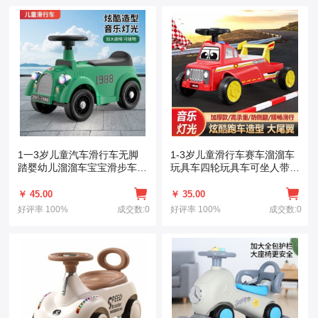
1一3岁儿童汽车滑行车无脚
1-3岁儿童滑行车赛车溜溜车
踏婴幼儿溜溜车宝宝滑步车男
玩具车四轮玩具车可坐人带灯
女孩平衡车
光音乐
￥ 45.00
￥ 35.00
好评率
100%
成交数:0
好评率
100%
成交数:0