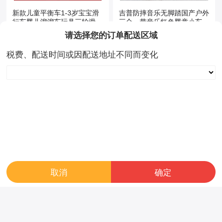
新款儿童平衡车1-3岁宝宝滑
吉普防摔音乐无脚踏国产户外
行车婴儿溜溜车玩具三轮滑行
三合一带音乐红色婴童小车学
车
步车
请选择您的订单配送区域
￥ 82.00
￥ 103.00
好评率
100%
成交数:0
好评率
100%
成交数:0
税费、配送时间或因配送地址不同而变化
取消
确定
扭扭车儿童溜溜车1-3岁男女
儿童扭扭车1一3岁男宝宝女
宝宝学步车大人可坐防侧翻滑
溜溜车大人可坐静音轮防侧翻
行车
摇摆车滑行
￥ 83.00
￥ 61.00
好评率
100%
成交数:0
好评率
100%
成交数:0