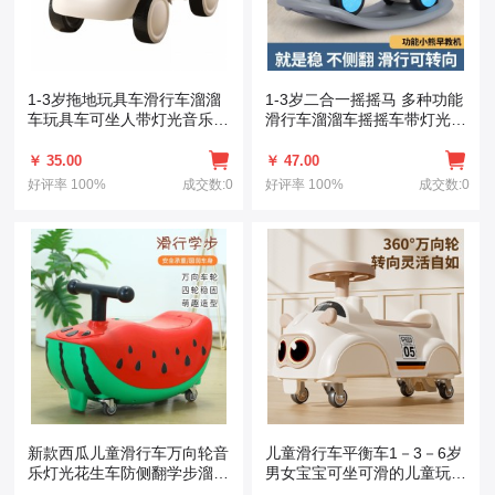
1-3岁拖地玩具车滑行车溜溜
1-3岁二合一摇摇马 多种功能
车玩具车可坐人带灯光音乐四
滑行车溜溜车摇摇车带灯光音
轮滑步车
乐
￥ 35.00
￥ 47.00
好评率
100%
成交数:0
好评率
100%
成交数:0
新款西瓜儿童滑行车万向轮音
儿童滑行车平衡车1－3－6岁
乐灯光花生车防侧翻学步溜溜
男女宝宝可坐可滑的儿童玩具
扭扭车
车