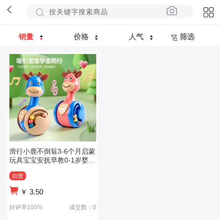
销量
价格
人气
筛选
滑行小鹿不倒翁3-6个月启蒙
玩具宝宝安抚早教0-1岁婴幼
儿爬行引导
自营
￥
3.50
好评率100%
成交数：0