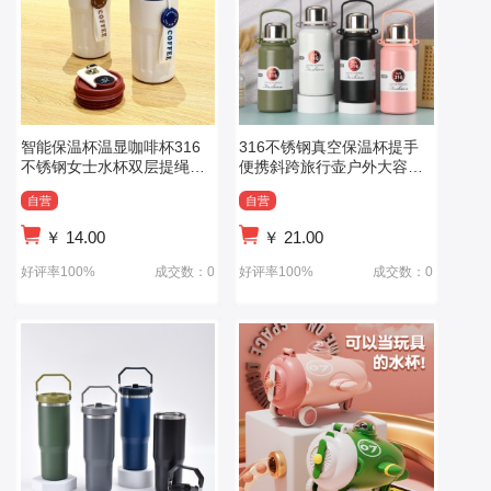
智能保温杯温显咖啡杯316
316不锈钢真空保温杯提手
不锈钢女士水杯双层提绳保
便携斜跨旅行壶户外大容量
冷杯子 车载杯
运动水壶
自营
自营
￥
14.00
￥
21.00
好评率100%
成交数：0
好评率100%
成交数：0