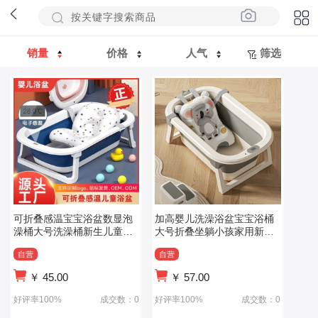
销量
价格
人气
筛选
可折叠感温宝宝浴盆数显泡
加高婴儿洗澡浴盆宝宝浴桶
澡桶大号洗澡桶新生儿童用
大号折叠坐躺小孩家用新生
品婴儿洗澡盆
儿用品洗澡桶
自营
自营
￥
45.00
￥
57.00
好评率100%
成交数：0
好评率100%
成交数：0