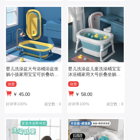
婴儿洗澡盆大号浴桶浴盆坐
婴儿洗澡盆儿童洗澡桶宝宝
躺小孩家用宝宝可折叠幼儿
沐浴桶家用大号折叠坐躺小
新生儿童用品
孩泡澡游泳桶
自营
自营
￥
45.00
￥
58.00
好评率100%
成交数：0
好评率100%
成交数：0