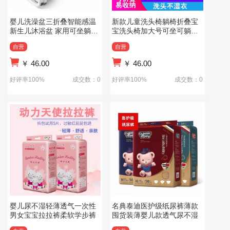
婴儿洗澡盆三折叠智能感温
新款儿童洗头椅躺椅折叠宝
新生儿沐浴盆 家用可坐躺宝
宝洗头椅加大号可坐可躺折
宝洗澡浴盆
叠洗头躺床
自营
自营
￥
46.00
￥
46.00
好评率100%
成交数：0
好评率100%
成交数：0
婴儿尿不湿轻薄透气一次性
名典泰迪医护级纸尿裤薄款
男女宝宝拉拉裤柔软学步裤
囤货装薄婴儿款透气尿不湿