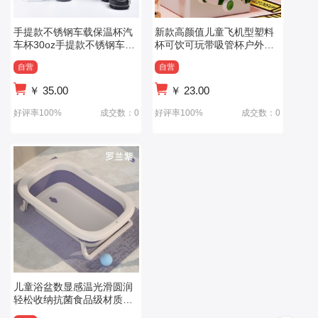
手提款不锈钢车载保温杯汽
新款高颜值儿童飞机型塑料
车杯30oz手提款不锈钢车载
杯可饮可玩带吸管杯户外便
保温杯汽车杯
携背带式水杯
自营
自营
￥
35.00
￥
23.00
好评率100%
成交数：0
好评率100%
成交数：0
儿童浴盆数显感温光滑圆润
轻松收纳抗菌食品级材质软
胶浴架