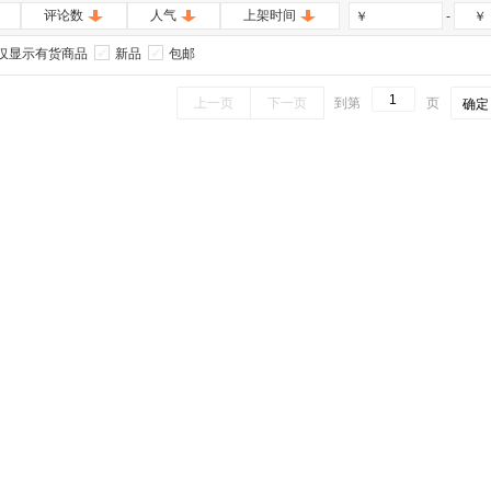
评论数
人气
上架时间
-
￥
￥
仅显示有货商品
新品
包邮
上一页
下一页
到第
页
确定