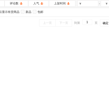
评论数
人气
上架时间
-
￥
￥
仅显示有货商品
新品
包邮
上一页
下一页
到第
页
确定