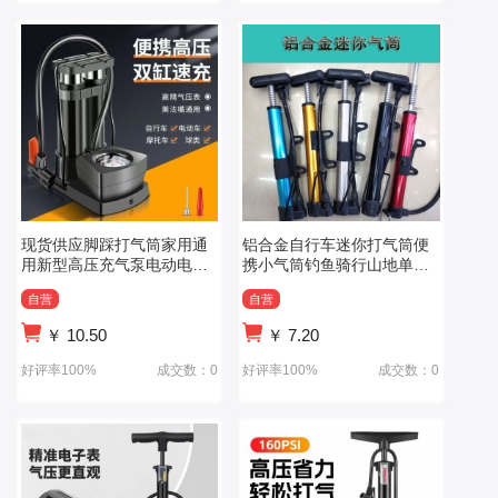
现货供应脚踩打气筒家用通
铝合金自行车迷你打气筒便
用新型高压充气泵电动电瓶
携小气筒钓鱼骑行山地单车
篮球便携气管
打气筒
自营
自营
￥
10.50
￥
7.20
好评率100%
成交数：0
好评率100%
成交数：0