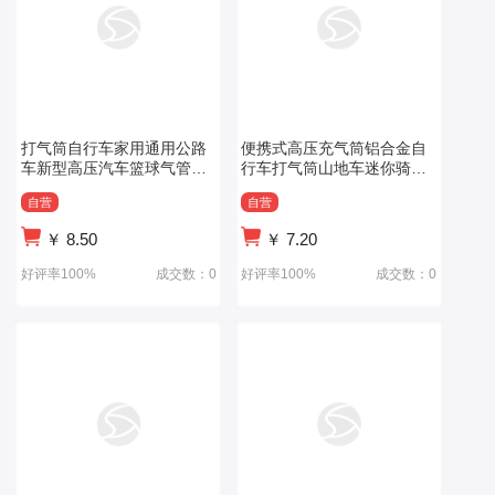
打气筒自行车家用通用公路
便携式高压充气筒铝合金自
车新型高压汽车篮球气管充
行车打气筒山地车迷你骑行
气泵带气压表
装备
自营
自营
￥
8.50
￥
7.20
好评率100%
成交数：0
好评率100%
成交数：0