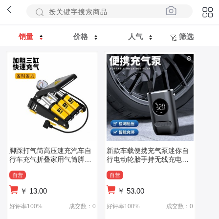
销量
价格
人气
筛选
脚踩打气筒高压速充汽车自
新款车载便携充气泵迷你自
行车充气折叠家用气筒脚踏
行电动轮胎手持无线充电汽
打气筒
车打气泵
自营
自营
￥
13.00
￥
53.00
好评率100%
成交数：0
好评率100%
成交数：0