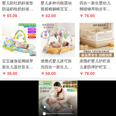
婴儿防吐奶斜坡垫
婴儿多种功能震动
四合一新生婴幼儿
防溢奶呛奶斜坡枕
摇摇椅躺椅宝宝安
脚踏钢琴助步车学
新生儿躺喂奶神器
抚哄睡神器电动音
步车0-3岁女宝宝健
￥ 65.00
￥ 62.00
￥ 76.00
靠垫哺乳枕头
乐摇摇床
身架益智玩
宝宝健身架脚踏琴
便携式婴儿床可拆
床围栏婴儿护栏床
新生儿遥控音乐玩
洗四合一新生儿防
儿童防摔护栏宝宝
具 婴幼儿脚踏钢琴
压床中床健身架早
床边防掉床挡婴幼
￥ 38.00
￥ 68.00
￥ 78.00
架
教摇铃宝宝床
儿升降床挡板