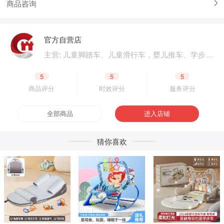
商品咨询
官方自营店
主营: 儿童脚踏车、儿童滑行车，婴儿推车、学步
车、婴儿床，儿童电动汽车、电动摩托车，体育用
品、户外用品，母婴用品、婴童用品，电子玩具、
5
5
5
益智玩具，公园设施、广场游乐，成人脚踏车、成
商品评分
时效评分
服务评分
人滑板车，二轮电动车.四轮电动车，脚踏车零配
件、电动车零配件，生产原材料、包装原材料，产
全部商品
进入店铺
品外包装、产品内包装，生产设备、五金工具，采
购加盟
猜你喜欢