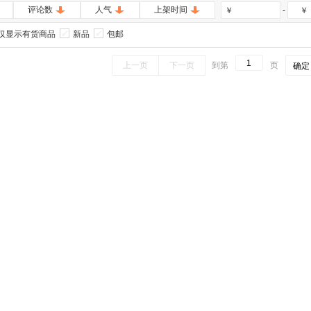
评论数
人气
上架时间
-
￥
￥
仅显示有货商品
新品
包邮
上一页
下一页
到第
页
确定