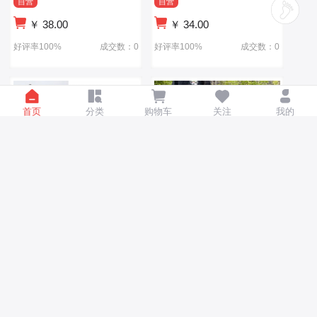
自营
自营
￥
38.00
￥
34.00
好评率100%
成交数：0
好评率100%
成交数：0
首页
分类
购物车
关注
我的
儿童拉杆箱男女小型行李箱
大容量儿童拉杆箱批发印
蛋壳万向轮3D可爱旅行箱儿
logo玲娜贝尔学生行李箱万
童双肩包
向轮卡通旅行箱
自营
自营
￥
13.00
￥
56.00
好评率100%
成交数：0
好评率100%
成交数：0