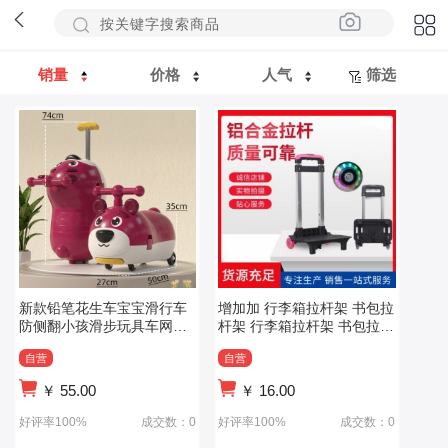
销量
价格
人气
筛选
新款铅笔花生车宝宝滑行车
增加加 行李箱拉杆架 书包拉
防侧翻小孩滑步玩具车网红
杆架 行李箱拉杆架 书包拉杆
儿童扭扭车
架
自营
自营
￥
55.00
￥
16.00
好评率100%
成交数：0
好评率100%
成交数：0