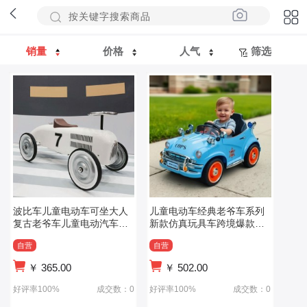
销量
价格
人气
筛选
波比车儿童电动车可坐大人
儿童电动车经典老爷车系列
复古老爷车儿童电动汽车四
新款仿真玩具车跨境爆款定
轮男女遥控玩具
制
自营
自营
￥
365.00
￥
502.00
好评率100%
成交数：0
好评率100%
成交数：0