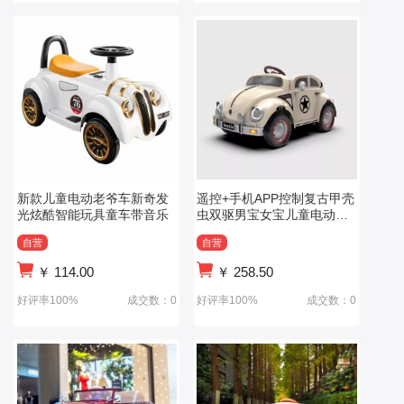
新款儿童电动老爷车新奇发
遥控+手机APP控制复古甲壳
光炫酷智能玩具童车带音乐
虫双驱男宝女宝儿童电动车
玩具摇摆车
自营
自营
￥
114.00
￥
258.50
好评率100%
成交数：0
好评率100%
成交数：0