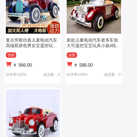
复古劳斯仿真儿童电动汽车
新款儿童电动汽车老爷车加
高端双拼色男女宝遥控玩具
大可遥控宝宝玩具小孩4轮汽
车四驱可坐人
车可坐人
自营
自营
￥
566.00
￥
586.00
好评率100%
成交数：0
好评率100%
成交数：0