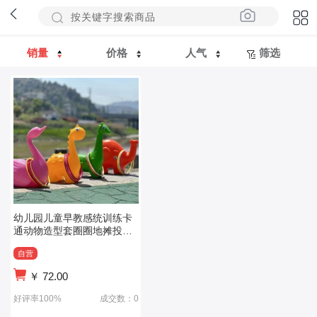
销量
价格
人气
筛选
幼儿园儿童早教感统训练卡
通动物造型套圈圈地摊投掷
户外活动玩具
自营
￥
72.00
好评率100%
成交数：0