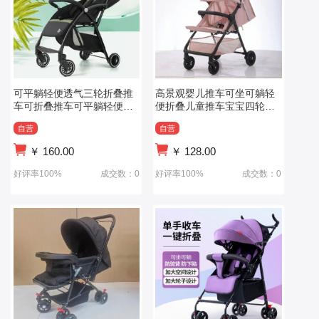
可平躺轻便透气三轮折叠推
高景观婴儿推车可坐可躺轻
车可折叠推车可平躺轻便透
便折叠儿童推车宝宝四轮口
气三轮折叠推车
袋婴儿车
自营
自营
￥
160.00
￥
128.00
好评率100%
成交数：0
好评率100%
成交数：0