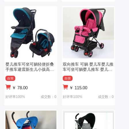
婴儿推车可坐可躺轻便折叠
双向推车 可躺 婴儿车婴儿推
手推车避震新生儿小孩高景
车可坐可躺婴儿推车 婴儿双
观口袋推车
向推车
自营
自营
￥
78.00
￥
115.00
好评率100%
成交数：0
好评率100%
成交数：0