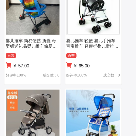
婴儿推车 简易便携 折叠 母
婴儿推车 轻便 婴儿手推车
婴赠送礼品婴儿推车简易便
宝宝推车 轻便折叠儿童推车
携折叠
伞车
自营
自营
￥
57.00
￥
65.00
好评率100%
成交数：0
好评率100%
成交数：0