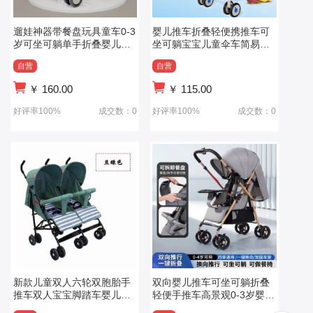
遛娃神器带餐盘玩具童车0-3
婴儿推车折叠轻便携推车可
岁可坐可躺单手折叠婴儿手
坐可躺宝宝儿童伞车简易款
推车轻便婴儿推车
婴儿推车
自营
自营
￥
160.00
￥
115.00
好评率100%
成交数：0
好评率100%
成交数：0
新款儿童双人六轮双胞胎手
双向婴儿推车可坐可躺折叠
推车双人宝宝脚踏车婴儿轻
轻便手推车高景观0-3岁婴儿
便童车
车