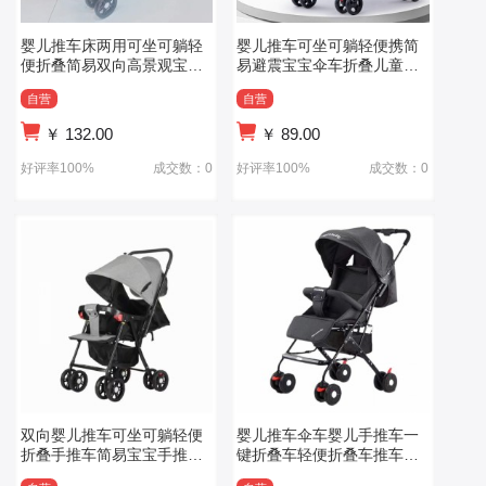
婴儿推车床两用可坐可躺轻
婴儿推车可坐可躺轻便携简
便折叠简易双向高景观宝宝
易避震宝宝伞车折叠儿童小
小孩手推车
孩BB手推车
自营
自营
￥
132.00
￥
89.00
好评率100%
成交数：0
好评率100%
成交数：0
双向婴儿推车可坐可躺轻便
婴儿推车伞车婴儿手推车一
折叠手推车简易宝宝手推车
键折叠车轻便折叠车推车可
婴儿车
躺可坐