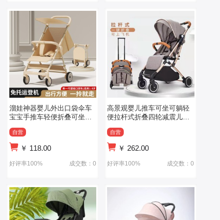
溜娃神器婴儿外出口袋伞车
高景观婴儿推车可坐可躺轻
宝宝手推车轻便折叠可坐可
便拉杆式折叠四轮减震儿童
躺遛娃旅行车
手推车
自营
自营
￥
118.00
￥
262.00
好评率100%
成交数：0
好评率100%
成交数：0