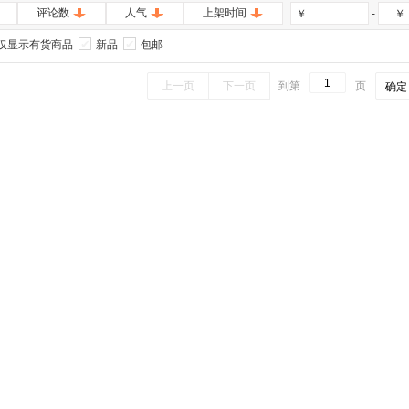
评论数
人气
上架时间
-
￥
￥
仅显示有货商品
新品
包邮
上一页
下一页
到第
页
确定