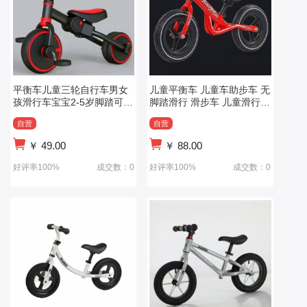
平衡车儿童三轮自行车男女
儿童平衡车 儿童车助步车 无
孩滑行车宝宝2-5岁脚踏可拆
脚踏滑行 滑步车 儿童滑行车
卸
新款
自营
自营
￥
49.00
￥
88.00
好评率100%
成交数：0
好评率100%
成交数：0