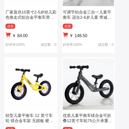
厂家直供10英寸2-5岁幼儿彩
可调节铝合金三合一儿童平
色推走式铝合金平衡车滑行
衡车 适合2-6岁儿童 带减震
车
器玩具
自营
自营
￥
84.00
￥
148.50
好评率100%
成交数：0
好评率100%
成交数：0
轻型儿童平衡车 12 英寸车
优质儿童平衡车镁合金可折
轮 镁合金车架 无踏板 硬质
叠12英寸车轮75公斤承重能
车架 橡胶 2-5 岁
力滑行车