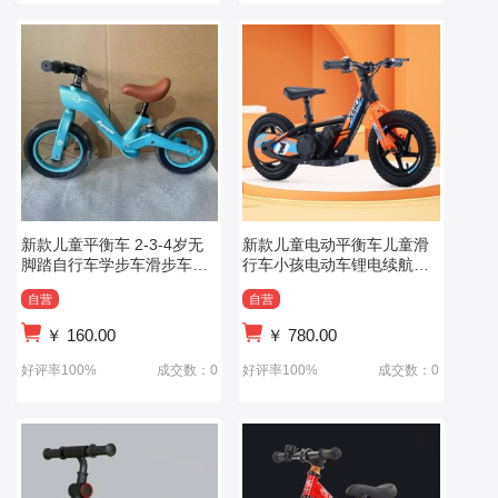
新款儿童平衡车 2-3-4岁无
新款儿童电动平衡车儿童滑
脚踏自行车学步车滑步车宝
行车小孩电动车锂电续航大
宝滑行车
童玩具车
自营
自营
￥
160.00
￥
780.00
好评率100%
成交数：0
好评率100%
成交数：0