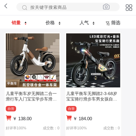
销量
价格
人气
筛选
儿童平衡车岁无脚踏二合一
儿童平衡车无脚踏2-3-68岁
滑行车入门宝宝学步车滑步
宝宝骑行滑步车男女孩自行
车铝合金平衡车
车带音乐灯光
自营
自营
￥
138.00
￥
184.00
好评率100%
成交数：0
好评率100%
成交数：0