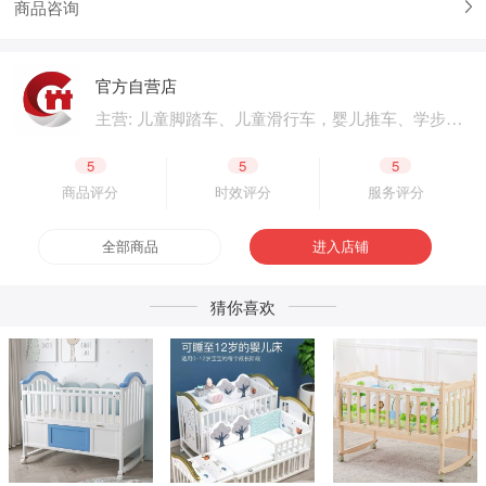
商品咨询
官方自营店
主营: 儿童脚踏车、儿童滑行车，婴儿推车、学步
车、婴儿床，儿童电动汽车、电动摩托车，体育用
品、户外用品，母婴用品、婴童用品，电子玩具、
5
5
5
益智玩具，公园设施、广场游乐，成人脚踏车、成
商品评分
时效评分
服务评分
人滑板车，二轮电动车.四轮电动车，脚踏车零配
件、电动车零配件，生产原材料、包装原材料，产
全部商品
进入店铺
品外包装、产品内包装，生产设备、五金工具，采
购加盟
猜你喜欢