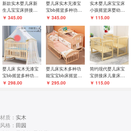
新款实木婴儿床新
婴儿床实木无漆宝
实木婴儿床宝宝床
生儿宝宝床拼接床
宝bb摇篮多种功能
小孩摇篮床婴幼儿
卧室加宽床带储物
儿童儿可移动拼接
床bb床变书桌卧室
￥ 345.00
￥ 345.00
￥ 115.00
可做礼品赠送
大床
边床礼品赠送
婴儿床 实木无漆宝
婴儿床实木多种功
简约现代婴儿床宝
宝bb摇篮多种功能
能宝宝bb床摇篮小
宝拼接床儿童床宝
儿童新生儿可移动
床新生儿睡床可移
宝摇篮床婴幼儿床
￥ 298.00
￥ 295.00
￥ 115.00
拼接大床
动儿童拼接
可做礼品赠送
材质：
实木
风格：
田园