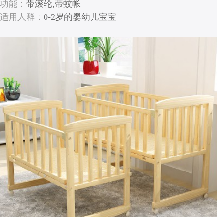
功能：
带滚轮,带蚊帐
适用人群：
0-2岁的婴幼儿宝宝