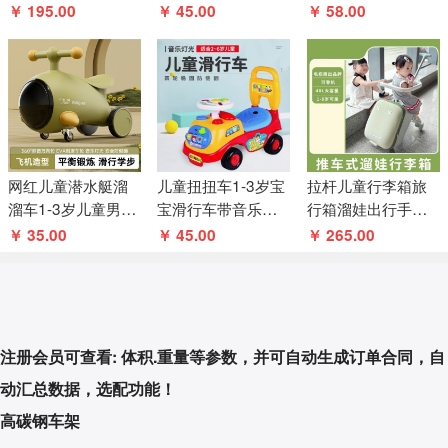
宝宝拉杆多种功能
行车四轮无脚踏滑
幼儿奶牛助步车学
￥ 195.00
￥ 45.00
￥ 58.00
旅行箱
步车滑滑车溜溜车
步车玩具3色
网红儿童潜水艇溜
儿童扭扭车1-3岁宝
拉杆儿童行李箱旅
溜车1-3岁儿童男女
宝滑行车带音乐男
行箱溜娃出行手推
宝宝滑行车防侧翻
女四轮可坐玩具滑
车旅游神器可坐骑
￥ 35.00
￥ 45.00
￥ 265.00
玩具扭扭车
行车溜溜车
登机
注册会员可查看: 体积.重量等参数，并可自动生成订单合同，自
动汇总数据，选配功能！
高碳钢车架