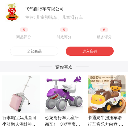
飞鸽自行车有限公司
主营: 儿童脚踏车、儿童滑行车
5
5
5
商品评分
时效评分
服务评分
全部商品
进入店铺
猜你喜欢
行李箱宝妈儿童可
恐龙滑行车儿童平
卡通奶牛扭扭车滑
坐骑懒人溜娃神器
衡车1一3岁宝宝滑
行车音乐方向盘 婴