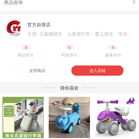
商品咨询
官方自营店
主营: 儿童脚踏车、儿童滑行车，婴儿推车、学步
车、婴儿床，儿童电动汽车、电动摩托车，体育用
品、户外用品，母婴用品、婴童用品，电子玩具、
5
5
5
益智玩具，公园设施、广场游乐，成人脚踏车、成
商品评分
时效评分
服务评分
人滑板车，二轮电动车.四轮电动车，脚踏车零配
件、电动车零配件，生产原材料、包装原材料，产
全部商品
进入店铺
品外包装、产品内包装，生产设备、五金工具，采
购加盟
猜你喜欢