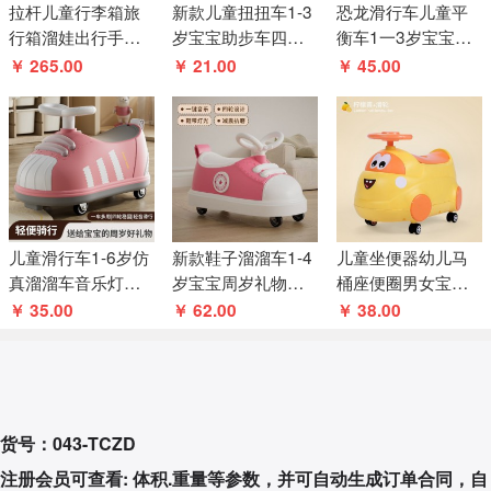
拉杆儿童行李箱旅
新款儿童扭扭车1-3
恐龙滑行车儿童平
行箱溜娃出行手推
岁宝宝助步车四轮
衡车1一3岁宝宝滑
车旅游神器可坐骑
滑行车玩具溜溜车
行车四轮无脚踏滑
￥ 265.00
￥ 21.00
￥ 45.00
登机
步车滑滑车溜溜车
儿童滑行车1-6岁仿
新款鞋子溜溜车1-4
儿童坐便器幼儿马
真溜溜车音乐灯光
岁宝宝周岁礼物带
桶座便圈男女宝宝
防侧翻男女宝宝花
音乐儿童滑行玩具
便盆小孩辅助马桶
￥ 35.00
￥ 62.00
￥ 38.00
生车扭扭车
车溜溜车
加厚座便盆
货号：043-TCZD
注册会员可查看: 体积.重量等参数，并可自动生成订单合同，自