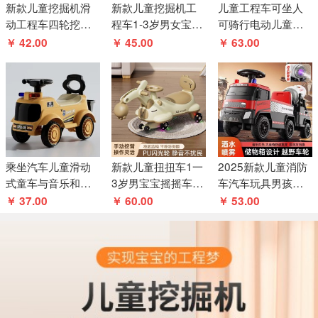
新款儿童挖掘机滑
新款儿童挖掘机工
儿童工程车可坐人
动工程车四轮挖掘
程车1-3岁男女宝宝
可骑行电动儿童滑
机儿童乘坐汽车玩
滑行车可坐人可挖
行工程车四轮儿童
￥ 42.00
￥ 45.00
￥ 63.00
具婴儿摇摆车
旋转玩具车
钩机
乘坐汽车儿童滑动
新款儿童扭扭车1一
2025新款儿童消防
式童车与音乐和灯
3岁男宝宝摇摇车防
车汽车玩具男孩可
光工程滑行车儿童
侧翻大人可坐妞妞
坐滑行车滑行儿童
￥ 37.00
￥ 60.00
￥ 53.00
滑行车
溜溜车
环卫车玩具