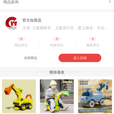
商品咨询
官方自营店
主营: 儿童脚踏车、儿童滑行车，婴儿推车、学步
车、婴儿床，儿童电动汽车、电动摩托车，体育用
品、户外用品，母婴用品、婴童用品，电子玩具、
5
5
5
益智玩具，公园设施、广场游乐，成人脚踏车、成
商品评分
时效评分
服务评分
人滑板车，二轮电动车.四轮电动车，脚踏车零配
件、电动车零配件，生产原材料、包装原材料，产
全部商品
进入店铺
品外包装、产品内包装，生产设备、五金工具，采
购加盟
猜你喜欢