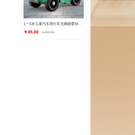
1一3岁儿童汽车滑行车无脚踏婴幼儿溜溜车宝宝滑步车男女孩平衡车
￥45.00
￥60.00