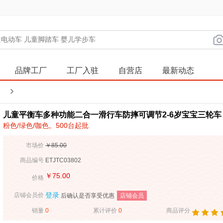
品牌工厂
工厂入驻
自营店
最新动态
儿童平衡车多种功能二合一滑行车防摔可调节2-6岁宝宝三轮车
粉色/绿色/咖色。500台起批
市场价
￥85.00
商品编号
ETJTC03802
￥
75.00
价格
登录
店铺会员价
店铺会员
后确认是否享受优惠
销量
0
累计评价
0
商品评分