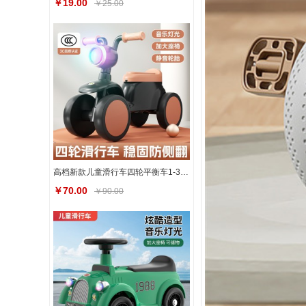
￥19.00
￥25.00
高档新款儿童滑行车四轮平衡车1-3岁男女宝宝滑步车溜溜车带灯光
￥70.00
￥90.00