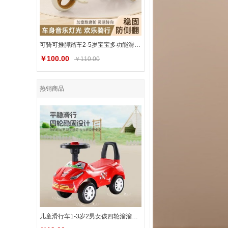
可骑可推脚踏车2-5岁宝宝多功能滑行平衡自行车婴儿手推玩具
￥100.00
￥110.00
热销商品
儿童滑行车1-3岁2男女孩四轮溜溜车幼儿扭扭车小孩助步车滑学步车