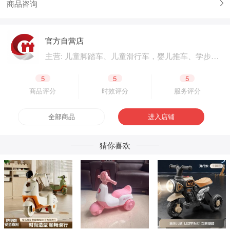
商品咨询
官方自营店
主营: 儿童脚踏车、儿童滑行车，婴儿推车、学步
车、婴儿床，儿童电动汽车、电动摩托车，体育用
品、户外用品，母婴用品、婴童用品，电子玩具、
5
5
5
益智玩具，公园设施、广场游乐，成人脚踏车、成
商品评分
时效评分
服务评分
人滑板车，二轮电动车.四轮电动车，脚踏车零配
件、电动车零配件，生产原材料、包装原材料，产
全部商品
进入店铺
品外包装、产品内包装，生产设备、五金工具，采
购加盟
猜你喜欢