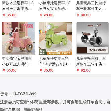
新款木兰滑行车1-3
小孩摩托滑行车1-3
儿童玩具三轮自行
岁可推可滑平衡车
岁男女宝宝学步小
车三轮车可坐人男
宝宝儿童男孩女孩
孩摩托车滑步车儿
女宝宝三轮车小孩
￥ 35.00
￥ 29.00
￥ 38.00
三轮平衡车
童平衡车
玩具童车
男女孩宝宝溜溜车
儿童多种功能三轮
儿童平衡车滑行车
小孩可坐人滑行玩
车1-3岁滑行车脚踏
新款车三轮车防侧
具车儿童滑行三轮
车宝宝手推车自行
翻灯光溜溜车1-3岁
￥ 55.00
￥ 35.00
￥ 62.00
车
车小孩玩具车
滑步车
货号：11-TCZD-999
注册会员可查看: 体积.重量等参数，并可自动生成订单合同，自
动汇总数据，选配功能！