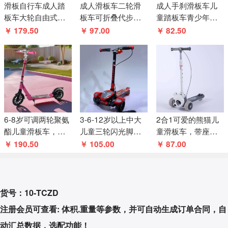
滑板自行车成人踏
成人滑板车二轮滑
成人手刹滑板车儿
板车大轮自由式踢
板车可折叠代步青
童踏板车青少年上
成人踏板车踢和脚
少年儿童前后刹可
班平衡车大轮二轮
￥ 179.50
￥ 97.00
￥ 82.50
踏板车
调高度踏板车
可折叠代步车
6-8岁可调两轮聚氨
3-6-12岁以上中大
2合1可爱的熊猫儿
酯儿童滑板车，四
儿童三轮闪光脚踏
童滑板车，带座椅
速轮胎可折叠设计
车 滑滑车 大号减震
音乐和灯光多种功
￥ 190.50
￥ 105.00
￥ 87.00
滑板车
能儿童户外玩具
货号：10-TCZD
注册会员可查看: 体积.重量等参数，并可自动生成订单合同，自
动汇总数据，选配功能！