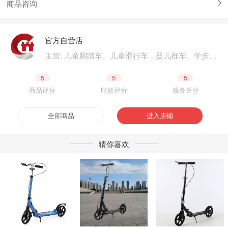
商品咨询
官方自营店
主营: 儿童脚踏车、儿童滑行车，婴儿推车、学步
车、婴儿床，儿童电动汽车、电动摩托车，体育用
品、户外用品，母婴用品、婴童用品，电子玩具、
5
5
5
益智玩具，公园设施、广场游乐，成人脚踏车、成
商品评分
时效评分
服务评分
人滑板车，二轮电动车.四轮电动车，脚踏车零配
件、电动车零配件，生产原材料、包装原材料，产
全部商品
进入店铺
品外包装、产品内包装，生产设备、五金工具，采
购加盟
猜你喜欢