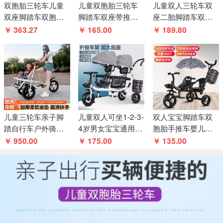
双胞胎三轮车儿童
儿童双胞胎三轮车
儿童双人三轮车双
双座脚踏车双胞胎
脚踏车双座带推杆
座二胎脚踏车双胞
婴儿推车1-7岁宝宝
音乐 带遮阳蓬
胎婴儿推车自行车
￥ 363.27
￥ 165.00
￥ 189.80
车
小孩童车
儿童三轮车亲子脚
儿童双人可坐1-2-3-
双人宝宝脚踏车双
踏自行车户外骑行
4岁男女宝宝通用手
胞胎手推车婴儿轻
代步接送宝宝遛娃
推儿童双人可坐男
便童车大号1-3-6岁
￥ 950.00
￥ 175.00
￥ 135.00
带娃神器前座
女宝宝手推车
儿童三轮车