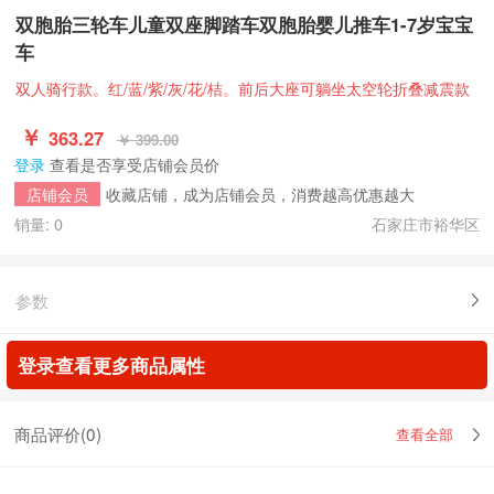
双胞胎三轮车儿童双座脚踏车双胞胎婴儿推车1-7岁宝宝
车
双人骑行款。红/蓝/紫/灰/花/桔。前后大座可躺坐太空轮折叠减震款
￥
363.27
￥ 399.00
登录
查看是否享受店铺会员价
收藏店铺，成为店铺会员，消费越高优惠越大
店铺会员
销量: 0
石家庄市裕华区
参数
登录查看更多商品属性
商品评价(
0
)
查看全部