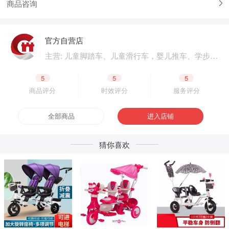
商品咨询
官方自营店
主营: 儿童脚踏车、儿童滑行车，婴儿推车、学步
车、婴儿床，儿童电动汽车、电动摩托车，体育用
品、户外用品，母婴用品、婴童用品，电子玩具、
5
5
5
益智玩具，公园设施、广场游乐，成人脚踏车、成
商品评分
时效评分
服务评分
人滑板车，二轮电动车.四轮电动车，脚踏车零配
件、电动车零配件，生产原材料、包装原材料，产
全部商品
进入店铺
品外包装、产品内包装，生产设备、五金工具，采
购加盟
猜你喜欢