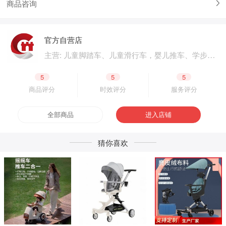
商品咨询
官方自营店
主营: 儿童脚踏车、儿童滑行车，婴儿推车、学步
车、婴儿床，儿童电动汽车、电动摩托车，体育用
品、户外用品，母婴用品、婴童用品，电子玩具、
5
5
5
益智玩具，公园设施、广场游乐，成人脚踏车、成
商品评分
时效评分
服务评分
人滑板车，二轮电动车.四轮电动车，脚踏车零配
件、电动车零配件，生产原材料、包装原材料，产
全部商品
进入店铺
品外包装、产品内包装，生产设备、五金工具，采
购加盟
猜你喜欢