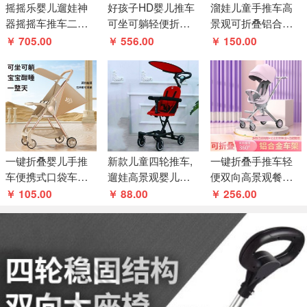
摇摇乐婴儿遛娃神
好孩子HD婴儿推车
溜娃儿童手推车高
器摇摇车推车二合
可坐可躺轻便折叠
景观可折叠铝合金
一儿童手推车摇依
婴儿宝宝手推车遛
车架婴儿宝宝手推
￥ 705.00
￥ 556.00
￥ 150.00
摇车
娃神器LD690
车双向遛娃
一键折叠婴儿手推
新款儿童四轮推车,
一键折叠手推车轻
车便携式口袋车可
遛娃高景观婴儿溜
便双向高景观餐椅
坐可躺溜娃手推车
娃推车,可折叠带遮
婴幼儿遛娃遛娃神
￥ 105.00
￥ 88.00
￥ 256.00
宝宝口袋车
阳棚
器