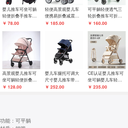
婴儿推车可坐可躺
轻便高景观婴儿车
可平躺轻便透气三
轻便折叠手推车避
便携易折叠减震双
轮折叠推车可折叠
震新生儿小孩高景
向可坐可躺遛娃神
推车可平躺轻便透
￥ 78.00
￥ 185.00
￥ 160.00
观口袋推车
器儿童推车
气三轮折叠推车
高景观婴儿推车可
婴儿车腿托可调大
CE认证婴儿推车可
坐可躺轻便折叠儿
尺寸婴儿推车带连
坐可躺婴儿车轻便
童推车宝宝四轮口
杆制动器婴儿推车
可折叠高景观遛娃
￥ 128.00
￥ 252.00
￥ 235.00
袋婴儿车
带连杆制动器
神器儿童宝宝
功能：可平躺