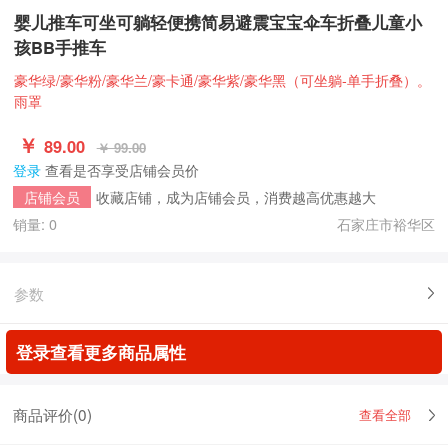
婴儿推车可坐可躺轻便携简易避震宝宝伞车折叠儿童小
孩BB手推车
豪华绿/豪华粉/豪华兰/豪卡通/豪华紫/豪华黑（可坐躺-单手折叠）。
雨罩
￥
89.00
￥ 99.00
登录
查看是否享受店铺会员价
收藏店铺，成为店铺会员，消费越高优惠越大
店铺会员
销量: 0
石家庄市裕华区
参数
登录查看更多商品属性
商品评价(
0
)
查看全部