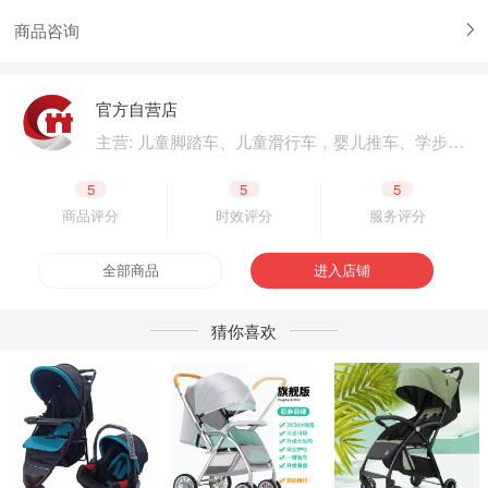
商品咨询
官方自营店
主营: 儿童脚踏车、儿童滑行车，婴儿推车、学步
车、婴儿床，儿童电动汽车、电动摩托车，体育用
品、户外用品，母婴用品、婴童用品，电子玩具、
5
5
5
益智玩具，公园设施、广场游乐，成人脚踏车、成
商品评分
时效评分
服务评分
人滑板车，二轮电动车.四轮电动车，脚踏车零配
件、电动车零配件，生产原材料、包装原材料，产
全部商品
进入店铺
品外包装、产品内包装，生产设备、五金工具，采
购加盟
猜你喜欢