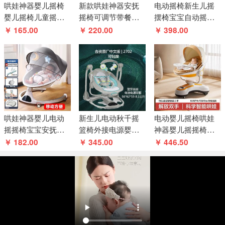
哄娃神器婴儿摇椅
新款哄娃神器安抚
电动摇椅新生儿摇
婴儿摇椅儿童摇椅
摇椅可调节带餐盘
摆椅宝宝自动摇床
安抚神器工厂直供
宝宝哄睡摇篮床可
坐垫可调节角度电
￥ 165.00
￥ 220.00
￥ 398.00
摇摆婴儿床
动摇椅
哄娃神器婴儿电动
新生儿电动秋千摇
电动婴儿摇椅哄娃
摇摇椅宝宝安抚用
篮椅外接电源婴儿
神器婴儿摇摇椅多
品儿童躺椅哄睡觉
电动摇椅初生儿音
种功能宝宝哄睡可
￥ 182.00
￥ 345.00
￥ 446.50
摇篮床
乐玩具摇摇椅
躺安抚床摇篮床