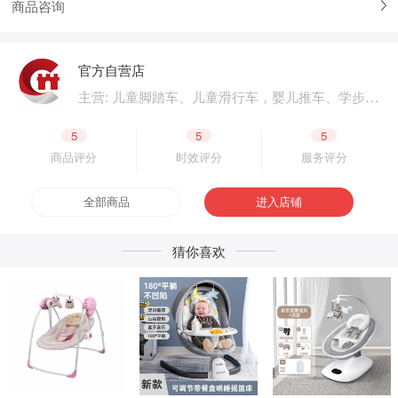
商品咨询
官方自营店
主营: 儿童脚踏车、儿童滑行车，婴儿推车、学步
车、婴儿床，儿童电动汽车、电动摩托车，体育用
品、户外用品，母婴用品、婴童用品，电子玩具、
5
5
5
益智玩具，公园设施、广场游乐，成人脚踏车、成
商品评分
时效评分
服务评分
人滑板车，二轮电动车.四轮电动车，脚踏车零配
件、电动车零配件，生产原材料、包装原材料，产
全部商品
进入店铺
品外包装、产品内包装，生产设备、五金工具，采
购加盟
猜你喜欢